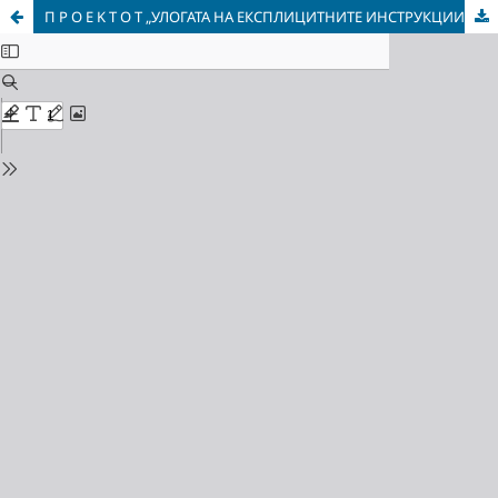
П P O E K T O T „УЛОГАТА НА ЕКСПЛИЦИТНИТЕ ИНСТРУКЦИИ ЗА СТЕКНУВАЊЕ ПРАГМАТИЧКА КОМПЕТЕНЦИЈА ПРИ УЧЕЊЕТО АНГЛИСКИ И ГЕРМАНСКИ ЈАЗИК“ И НЕГОВО ПРЕТСТАВУВАЊЕ