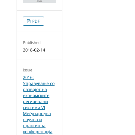
PDF
Published
2018-02-14
Issue
2016:
Управување со
развојот на
економските
регионални
системи VI
Меѓународна
научна и
практична
конференција