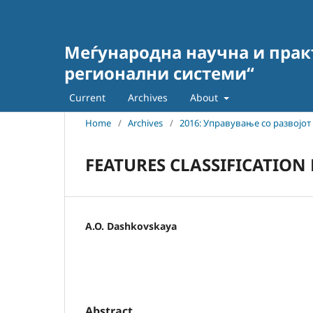
Меѓународна научна и прак
регионални системи“
Current
Archives
About
Home
/
Archives
/
2016: Управување со развојо
FEATURES CLASSIFICATION
A.O. Dashkovskaya
Abstract