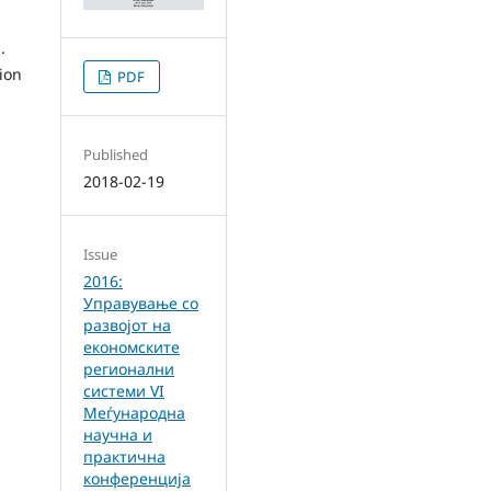
.
ion
PDF
Published
2018-02-19
Issue
2016:
Управување со
развојот на
економските
регионални
системи VI
Меѓународна
научна и
практична
конференција