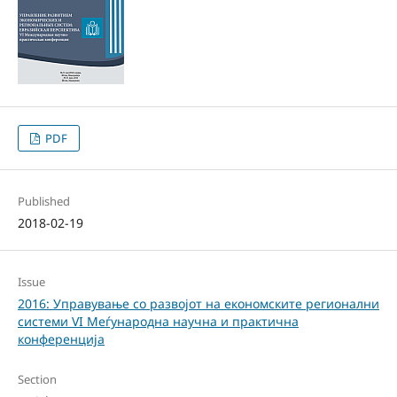
PDF
Published
2018-02-19
Issue
2016: Управување со развојот на економските регионални
системи VI Меѓународна научна и практична
конференција
Section