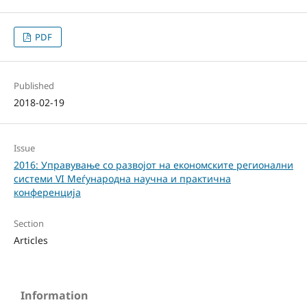
PDF
Published
2018-02-19
Issue
2016: Управување со развојот на економските регионални
системи VI Меѓународна научна и практична
конференција
Section
Articles
Information