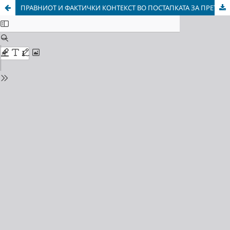
ПРАВНИОТ И ФАКТИЧКИ КОНТЕКСТ ВО ПОСТАПКАТА ЗА ПРЕТХОДНО ОДЛУЧУВАЊЕ НА СУДОТ НА ПРАВДАТА НА ЕВРОПСКАТА УНИЈА – АНАЛИЗА НА СЛУЧАЈОТ ОГЊАНОВ