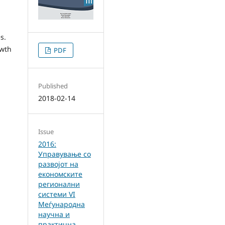
s.
owth
PDF
Published
2018-02-14
Issue
2016:
Управување со
развојот на
економските
регионални
системи VI
Меѓународна
научна и
практична