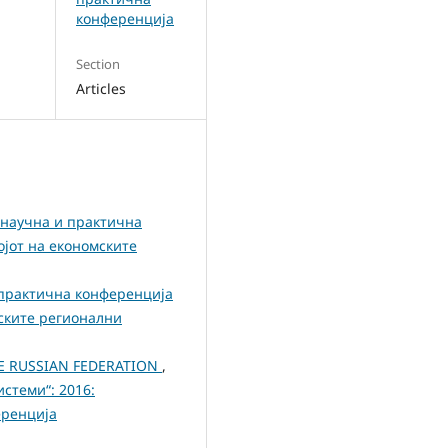
конференција
Section
Articles
научна и практична
ојот на економските
практична конференција
мските регионални
HE RUSSIAN FEDERATION
,
стеми“: 2016:
еренција