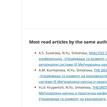
Most read articles by the same auth
A.S. Suvorova, N.Yu. Simonova,
ANALYSIS 
конференција „Управување со развојот н
регионални системи VI Меѓународна на
A.M. Kurmanova, N.Yu. Simonova,
THE DE
„Управување со развојот на економските
системи VI Меѓународна научна и прак
Yu.V. Krupenich, N.Yu. Simonova,
THEORET
Меѓународна научна и практична конфер
Управување со развојот на економските