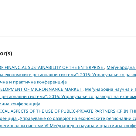
or(s)
OF FINANCIAL SUSTAINABILITY OF THE ENTERPRISE
,
Меѓународна 
а економските регионални системи“: 2016: Управување со разв
учна и практична конференција
VELOPMENT OF MICROFINANCE MARKET
,
Меѓународна научна и 
 регионални системи“: 2016: Управување со развојот на еконо
тична конференција
ICAL ASPECTS OF THE USE OF PUBLIC-PRIVATE PARTNERSHIP IN T
енција „Управување со развојот на економските регионални си
 регионални системи VI Меѓународна научна и практична конф