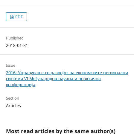
PDF
Published
2018-01-31
Issue
2016: Управување со развојот на економските регионални
системи VI Меѓународна научна и практична
конференција
Section
Articles
Most read articles by the same author(s)