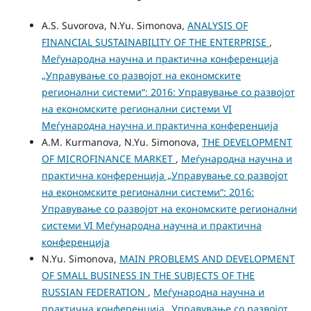
A.S. Suvorova, N.Yu. Simonova,
ANALYSIS OF
FINANCIAL SUSTAINABILITY OF THE ENTERPRISE
,
Меѓународна научна и практична конференција
„Управување со развојот на економските
регионални системи“: 2016: Управување со развојот
на економските регионални системи VI
Меѓународна научна и практична конференција
A.M. Kurmanova, N.Yu. Simonova,
THE DEVELOPMENT
OF MICROFINANCE MARKET
,
Меѓународна научна и
практична конференција „Управување со развојот
на економските регионални системи“: 2016:
Управување со развојот на економските регионални
системи VI Меѓународна научна и практична
конференција
N.Yu. Simonova,
MAIN PROBLEMS AND DEVELOPMENT
OF SMALL BUSINESS IN THE SUBJECTS OF THE
RUSSIAN FEDERATION
,
Меѓународна научна и
практична конференција „Управување со развојот