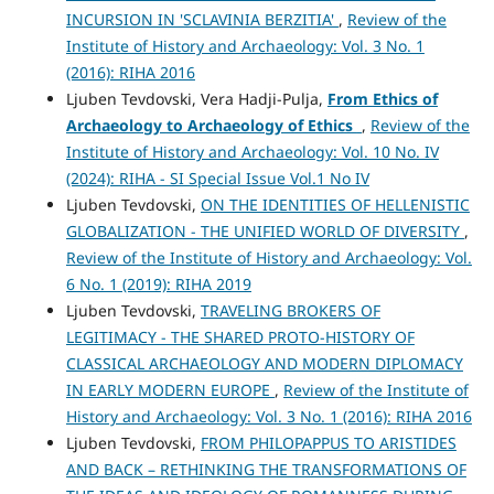
INCURSION IN 'SCLAVINIA BERZITIA'
,
Review of the
Institute of History and Archaeology: Vol. 3 No. 1
(2016): RIHA 2016
Ljuben Tevdovski, Vera Hadji-Pulja,
From
Ethics of
Archaeology
to
Archaeology of Ethics
,
Review of the
Institute of History and Archaeology: Vol. 10 No. IV
(2024): RIHA - SI Special Issue Vol.1 No IV
Ljuben Tevdovski,
ON THE IDENTITIES OF HELLENISTIC
GLOBALIZATION - THE UNIFIED WORLD OF DIVERSITY
,
Review of the Institute of History and Archaeology: Vol.
6 No. 1 (2019): RIHA 2019
Ljuben Tevdovski,
TRAVELING BROKERS OF
LEGITIMACY - THE SHARED PROTO-HISTORY OF
CLASSICAL ARCHAEOLOGY AND MODERN DIPLOMACY
IN EARLY MODERN EUROPE
,
Review of the Institute of
History and Archaeology: Vol. 3 No. 1 (2016): RIHA 2016
Ljuben Tevdovski,
FROM PHILOPAPPUS TO ARISTIDES
AND BACK – RETHINKING THE TRANSFORMATIONS OF