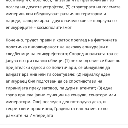
поглед на другите устројства; (5) структурата на големите
империи, кои обединуваат различни територии и
народи, фаворизираат друго начело кое се поврзува со
епикурејците – космополитизмот.
Конечно, трудот прави и краток преглед на фактичката
политичка инволвираност на неколку епикурејци и
следбеници на епикурејството; Според анализата таа се
јавува во три главни облици: (1) некои од овие се биле во
пријателски односи со политичари, се обидувале да
влијаат врз нив или ги советувале; (2) најмалку еден
епикуреец бил подготвен да се спротивстави на
тиранијата преку заговор, па дури и атентат; (3) една
група вршела јавни функции на конзули, сенатори или
императори. Овој последен дел потврдува дека, и
теоретски и практично, Градината нашла место во
рамките на Империјата