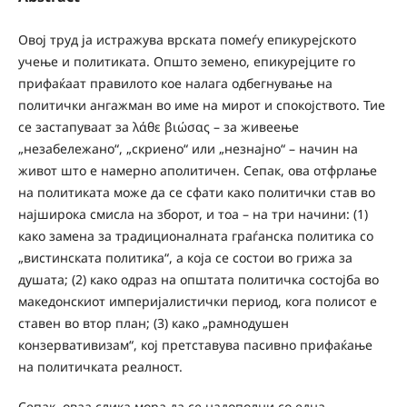
Овој труд ја истражува врската помеѓу епикурејското
учење и политиката. Општо земено, епикурејците го
прифаќаат правилото кое налага одбегнување на
политички ангажман во име на мирот и спокојството. Тие
се застапуваат за λάθε βιώσας – за живеење
„незабележано“, „скриено“ или „незнајно“ – начин на
живот што е намерно аполитичен. Сепак, ова отфрлање
на политиката може да се сфати како политички став во
најширока смисла на зборот, и тоа – на три начини: (1)
како замена за традиционалната граѓанска политика со
„вистинската политика“, а која се состои во грижа за
душата; (2) како одраз на општата политичка состојба во
македонскиот империјалистички период, кога полисот е
ставен во втор план; (3) како „рамнодушен
конзервативизам“, кој претставува пасивно прифаќање
на политичката реалност.
Сепак, оваа слика мора да се надополни со една