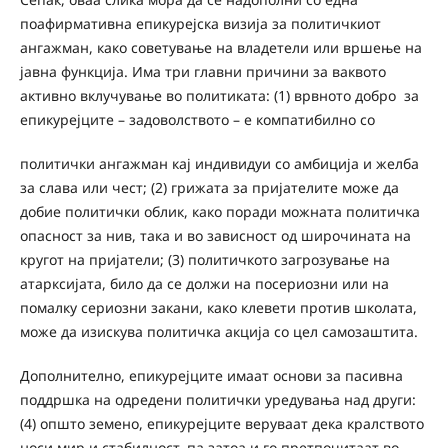
поафирмативна епикурејска визија за политичкиот
ангажман, како советување на владетели или вршење на
јавна функција. Има три главни причини за ваквото
активно вклучување во политиката: (1) врвното добро за
епикурејците – задоволството – е компатибилно со
политички ангажман кај индивидуи со амбиција и желба
за слава или чест; (2) грижата за пријателите може да
добие политички облик, како поради можната политичка
опасност за нив, така и во зависност од широчината на
кругот на пријатели; (3) политичкото загрозување на
атарксијата, било да се должи на посериозни или на
помалку сериозни закани, како клевети против школата,
може да изискува политичка акција со цел самозаштита.
Дополнително, епикурејците имаат основи за пасивна
поддршка на одредени политички уредувања над други:
(4) општо земено, епикурејците веруваат дека кралството
носи мир и стабилност, па затоа и го претпочитаат во