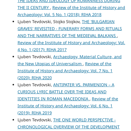
THE IDEAS AND IDEOLOGY OF ROMANNESS DURING
THE II CENTURY
,
Review of the Institute of History and
Archaeology: Vol. 5 No. 1 (2018): RIHA 2018
Ljuben Tevdovski, Stojko Stojkov,
THE 'BULGARIAN
GRAVES' REVISITED - FUNERARY FORMS AND RITUALS
AND THE NARRATIVES OF THE MEDIEVAL BALKANS
,
Review of the Institute of History and Archaeology: Vol.
4 No. 1 (2017): RIHA 2017
Ljuben Tevdovski,
Archaeology, Material Culture, and
the New Utopias of Universalism
,
Review of the
Institute of History and Archaeology: Vol. 7 No. 1
(2020): RIHA 2020
Ljuben Tevdovski,
ANTIPATER VS. PARMENION – A
CURIOUS LYRIC BATTLE OVER THE IDEAS AND
IDENTITIES IN ROMAN MACEDONIA
,
Review of the
Institute of History and Archaeology: Vol. 6 No. 1
(2019): RIHA 2019
Ljuben Tevdovski,
THE ONE WORLD PERSPECTIVE -
CHRONOLOGICAL OVERVIEW OF THE DEVELOPMENT