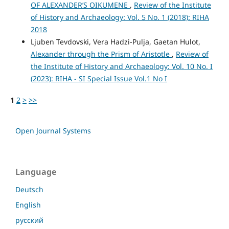
OF ALEXANDER’S OIKUMENE
,
Review of the Institute
of History and Archaeology: Vol. 5 No. 1 (2018): RIHA
2018
Ljuben Tevdovski, Vera Hadzi-Pulja, Gaetan Hulot,
Alexander through the Prism of Aristotle
,
Review of
the Institute of History and Archaeology: Vol. 10 No. I
(2023): RIHA - SI Special Issue Vol.1 No I
1
2
>
>>
Open Journal Systems
Language
Deutsch
English
русский