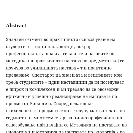
Abstract
Значаен сегмент во практичното оспособување на
студентите – идни наставници, покрај
професионалната пракса, секако се и часовите по
методика на практичната настава по предметот кој се
изучува во училишната настава – т.н практично
предавање. Спектарот на знаењата и вештините кои
треба студентите – идни наставници да ги поседуваат
е широк и комплексен и би требало да се овозможи
ефикасно и успешно реализирање на наставата по
предметот Биологија. Според педагошко –
психолошките предмети кои се изучуваат во текот на
седмиот и осмиот семестар, за нивно професионално
оспособување најзначајни се Методика на наставата по
Биологија 1 и Методика на наставата по Биологија 2 во