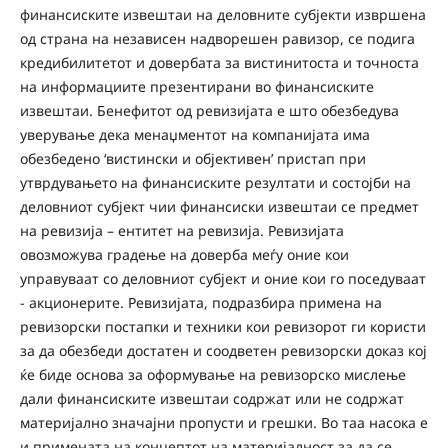
финансиските извештаи на деловните субјекти извршена
од страна на независен надворешен равизор, се подига
кредибилитетот и довербата за вистинитоста и точноста
на информациите презентирани во финансиските
извештаи. Бенефитот од ревизијата е што обезбедува
уверување дека менаџментот на компанијата има
обезбедено ‘вистински и објективен’ пристап при
утврдувањето на финансиските резултати и состојби на
деловниот субјект чии финансиски извештаи се предмет
на ревизија – ентитет на ревизија. Ревизијата
овозможува градење на доверба меѓу оние кои
управуваат со деловниот субјект и оние кои го поседуваат
- акционерите. Ревизијата, подразбира примена на
ревизорски постапки и техники кои ревизорот ги користи
за да обезбеди достатен и соодветен ревизорски доказ кој
ќе биде основа за оформување на ревизорско мислење
дали финансиските извештаи содржат или не содржат
материјално значајни пропусти и грешки. Во таа насока е
и примената на концептот на материјалност за да се