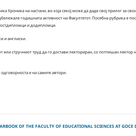
ка Хроника на настани, во која секој може да даде свој прилог за сво
одбележале годишната активност на Факултетот. Посебна рубрика е по
 постдипломци и додипломци.
ки и англиски.
т или стручниот труд да го достави лекториран, со потпишан лектор на
 одговорноста е на самите автори.
ARBOOK OF THE FACULTY OF EDUCATIONAL SCIENCES AT GOCE D