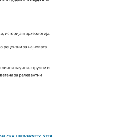
, историја и археологија.
о рецензии за најновата
и лични научни, стручни и
светена за релевантни
ELCEV UNIVERSITY, STIP