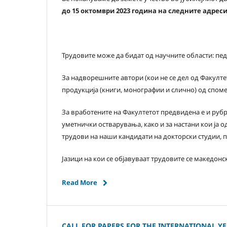
до 15 октомври 2023 година на следните адрес
Трудовите може да бидат од научните области: педа
За надворешните автори (кои не се дел од Факулте
продукција (книги, монографии и слично) од споме
За вработените на Факултетот предвидена е и рубри
уметнички остварувања, како и за настани кои ја 
трудови на наши кандидати на докторски студии,
Јазици на кои се објавуваат трудовите се македонс
Read More
CALL FOR PAPERS FOR THE INTERNATIONAL YE