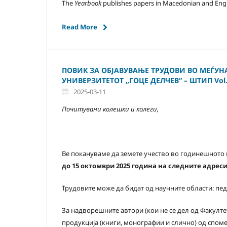
The
Yearbook
publishes papers in Macedonian and Engl
Read More
ПОВИК ЗА ОБЈАВУВАЊЕ ТРУДОВИ ВО МЕЃУ
УНИВЕРЗИТЕТОТ „ГОЦЕ ДЕЛЧЕВ“ – ШТИП Vol. 1
2025-03-11
Почитувани колешки и колеги,
Ве покануваме да земете учество во годинешното
до 1
5
октомври 202
5
година на следните адрес
Трудовите може да бидат од научните области: педа
За надворешните автори (кои не се дел од Факулте
продукција (книги, монографии и слично) од споме