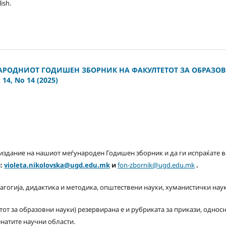
ish.
НАРОДНИОТ ГОДИШЕН ЗБОРНИК НА ФАКУЛТЕТОТ ЗА ОБРАЗО
4, No 14 (2025)
 издание на нашиот меѓународен Годишен зборник и да ги испраќате 
и:
violeta.nikolovska@ugd.edu.mk
и
fon-zbornik@ugd.edu.mk
.
гогија, дидактика и методика, општествени науки, хуманистички науки
тот за образовни науки) резервирана е и рубриката за прикази, односн
натите научни области.