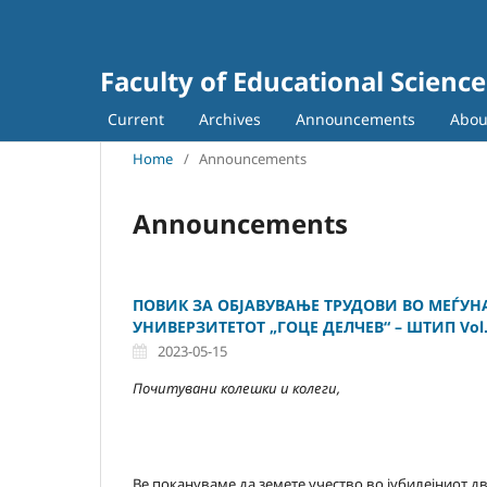
Faculty of Educational Science
Current
Archives
Announcements
Abo
Home
/
Announcements
Announcements
ПОВИК ЗА ОБЈАВУВАЊЕ ТРУДОВИ ВО МЕЃУ
УНИВЕРЗИТЕТОТ „ГОЦЕ ДЕЛЧЕВ“ – ШТИП Vol. 1
2023-05-15
Почитувани колешки и колеги,
Ве покануваме да земете учество во јубилејниот 