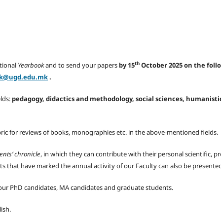
th
ational
Yearbook
and to send your papers
by 15
October 2025 on the foll
ik@ugd.edu.mk
.
elds:
pedagogy, didactics and methodology, social sciences, humanistic
ric for reviews of books, monographies etc. in the above-mentioned fields.
ents’ chronicle
, in which they can contribute with their personal scientific, pr
ts that have marked the annual activity of our Faculty can also be presente
m our PhD candidates, MA candidates and graduate students.
ish.