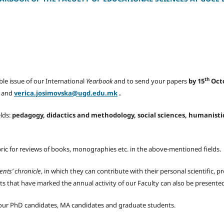
th
uble issue of our International
Yearbook
and to send your papers
by 15
Octo
and
verica.josimovska@ugd.edu.mk
.
elds:
pedagogy, didactics and methodology, social sciences, humanistic
ric for reviews of books, monographies etc. in the above-mentioned fields.
ents’ chronicle
, in which they can contribute with their personal scientific, pr
ts that have marked the annual activity of our Faculty can also be presente
m our PhD candidates, MA candidates and graduate students.