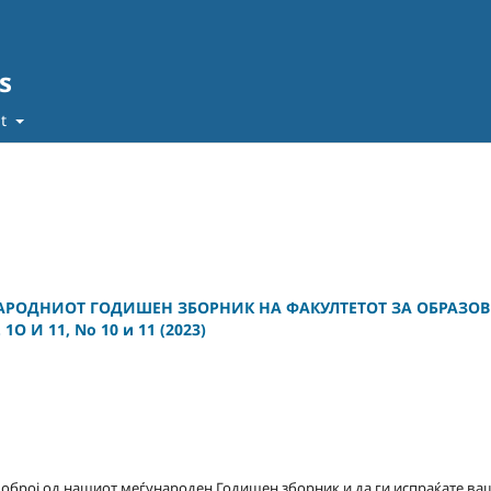
s
ut
НАРОДНИОТ ГОДИШЕН ЗБОРНИК НА ФАКУЛТЕТОТ ЗА ОБРАЗО
O И 11, No 10 и 11 (2023)
двоброј од нашиот меѓународен Годишен зборник и да ги испраќате в