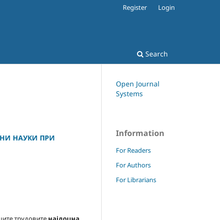
Register
Login
Search
Open Journal
Systems
Information
ВНИ НАУКИ ПРИ
For Readers
For Authors
For Librarians
ашите трудовите
најдоцна