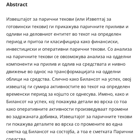
Abstract
Извештајот за парични текови (или Извептај за
готовински текови) ги прикажува паричните приливи и
одливи на деловниот ентитет во текот на определен
период и притоа ги класифицира како финансиски,
инвестициски и оперативни парични текови. Со анализа
на паричните текови се овозможува анализа на одделни
компоненти на прилив и одлив на средствата и нивно
движење во однос на трансформацијата на одделни
облици на средства. Слично како Билансот на успех, овој
извештај ги сумира активностите во текот на определен
временски период за којшто се однесува. Имено, како и
Билансот на успех, кој покажува детали во врска со тоа
како оперативните активности произведуваат промени
во задржаната добивка, Извештајот за паричните текови
ги покажува деталите во врска со промените во една
сметка од Билансот на состојба, а тоа е сметката Парични
средства.