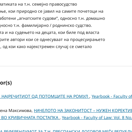
атиката на т.н. семејно правосудство
ење, кои природно се јавил на самите почетоци на
ботени „агнатските судови“, односно т.н. домашно
односно т.н. фамилијарно / роднинско судство.
а и на судењето на децата, кои биле под власта
старите автори кои се однесуваат на процесуирањето
 од кои како најекстремен случај се сметало
or(s)
О Н НАЈРЕЧИТИОТ ОД ПОТОМЦИТЕ НА РОМУЛ
,
Yearbook - Faculty of
лена Максимова,
НАЧЕЛОТО НА ЗАКОНИТОСТ – НУЖЕН КОРЕКТИ
И ВО КРИВИЧНАТА ПОСТАПКА
,
Yearbook - Faculty of Law: Vol. 8 N
А РЕФЕРЕНДУМОТ ЗА Т.Н. ПРЕСПАНСКИ ДОГОВОР МЕЃУ РЕПУБЛИ