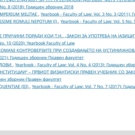
8 No. 8 (2018): Годишен зборник 2018
 IMPERIUM MILITAE
,
Yearbook - Faculty of Law: Vol. 3 No. 3 (2011)
TISSIME ROMULI NEPOTUM (I)
,
Yearbook - Faculty of Law: Vol. 5 No.
ПРИЧИНИ ПОРАДИ КОИ Т.Н.. „ЗАКОН ЗА УПОТРЕБА НА ЈАЗИЦИТ
No. 10 (2020): Yearbook Faculty of Law
IS ROMANI КОНТРОВЕРЗИТЕ ПРИ СОЗДАВАЊЕТО НА ЈУСТИНИЈАН
 (2021): Годишен зборник-Правен факултет
УДОВИ
,
Yearbook - Faculty of Law: Vol. 4 No. 4 (2013): Годишен зб
ИНСТИТУЦИИ“ – ПРВИОТ ВИЗАНТИСКИ ПРАВЕН УЧЕБНИК СО ЗА
одишен зборник-Правен факултет
QUENTIAE (III)
,
Yearbook - Faculty of Law: Vol. 7 No. 7 (2017): Г