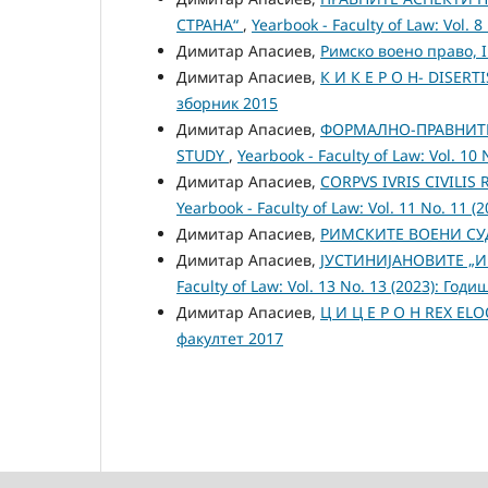
СТРАНА“
,
Yearbook - Faculty of Law: Vol. 
Димитар Апасиев,
Римско воено право,
Димитар Апасиев,
К И К Е Р О Н- DISER
зборник 2015
Димитар Апасиев,
ФОРМАЛНО-ПРАВНИТЕ 
STUDY
,
Yearbook - Faculty of Law: Vol. 10 
Димитар Апасиев,
CORPVS IVRIS CIVIL
Yearbook - Faculty of Law: Vol. 11 No. 11
Димитар Апасиев,
РИМСКИТЕ ВОЕНИ С
Димитар Апасиев,
ЈУСТИНИЈАНОВИТЕ „
Faculty of Law: Vol. 13 No. 13 (2023): Г
Димитар Апасиев,
Ц И Ц Е Р О Н REX ELO
факултет 2017