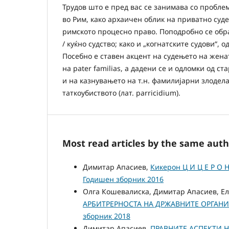
Трудов што е пред вас се занимава со проблем
во Рим, како архаичен облик на приватнo суд
римското процесно право. Поподробно се обра
/ куќно судство; како и „когнатските судови“, 
Посебно е ставен акцент на судењето на женат
на pater familias, а дадени се и одломки од 
и на казнувањето на т.н. фамилијарни злодела,
таткоубиството (лат. parricidium).
Most read articles by the same auth
Димитар Апасиев,
Кикерон Ц И Ц Е Р 
Годишен зборник 2016
Олга Кошевалиска, Димитар Апасиев, Е
АРБИТРЕРНОСТА НА ДРЖАВНИТЕ ОРГАН
зборник 2018
Димитар Апасиев,
ПРАВНИТЕ АСПЕКТИ Н