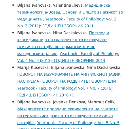
Biljana Ivanovska, Valentina Ilieva,
Медицинска
терминологија-Вовед, Основи и Општо за јазикот во
медицината
,
Yearbook - Faculty of Philology: Vol. 2
No. 2 (2011): ГОДИШЕН ЗБОРНИК 2011
Biljana Ivanovska, Nina Daskalovska,
Преглед и
класификација на глаголите што искажуваат
психичка состојба во германскиот и во
македонскиот јазик
,
Yearbook - Faculty of Philology:
Vol. 4 No. 4 (2013): ГОДИШЕН ЗБОРНИК 2013
Marija Kusevska, Biljana Ivanovska, Nina Daskalovska,
ГОВОРОТ НА ИЗУЧУВАЧИТЕ НА АНГЛИСКИОТ ЈАЗИК
НАСПРЕМА ГОВОРОТ НА РОДЕНИТЕ ГОВОРИТЕЛИ
,
Yearbook - Faculty of Philology: Vol. 7 No. 7 (2016):
ГОДИШЕН ЗБОРНИК 2016 / I
Biljana Ivanovska, Jovanka Denkova, Mahmut Celik,
Македонските преводни еквиваленти на глагоите
во германскиот јазик што искажуваат психичка
состојба
,
Yearbook - Faculty of Philology: Vol. 5 No. 5