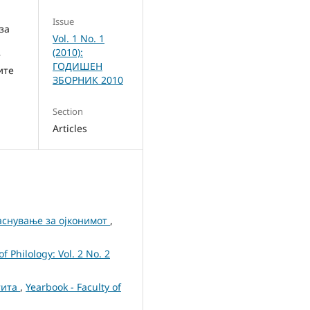
Issue
за
Vol. 1 No. 1
(2010):
т
ГОДИШЕН
ите
ЗБОРНИК 2010
Section
Articles
аснување за ојконимот
,
of Philology: Vol. 2 No. 2
тита
,
Yearbook - Faculty of