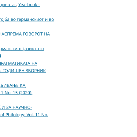
ицината
,
Yearbook -
ојба во германскиот и во
 НАСПРЕМА ГОВОРОТ НА
рманскиот јазик што
4
РАГМАТИКАТА НА
2019): ГОДИШЕН ЗБОРНИК
БИВАЊЕ КАЈ
11 No. 15 (2020):
СИ ЗА НАУЧНО-
of Philology: Vol. 11 No.