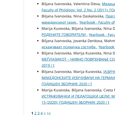
Biljana Ivanovska, Valentina Ilieva,
Медици
Faculty of Philology: Vol. 2 No. 2 (2011
Biljana Ivanovska, Nina Daskalovska,
Прег
македонскиот јазик
,
Yearbook - Faculty 
Marija Kusevska, Biljana Ivanovska, Nina 
РОДЕНИТЕ ГОВОРИТЕЛИ
,
Yearbook - Fac
Biljana Ivanovska, Jovanka Denkova, Mahm
искажуваат психичка состојба
,
Yearbook 
Biljana Ivanovska, Marija Kusevska, Nina 
МЕЃУЈАЗИКОТ – НИВНО ПОВРЗУВАЊЕ СО
2019 / I
Biljana Ivanovska, Marija Kusevska,
ЈАЗИЧ
МАКЕДОНСКИТЕ ИЗУЧУВАЧИ НА ГЕРМАН
ГОДИШЕН ЗБОРНИК 2020 / I
Marija Kusevska, Biljana Ivanovska, Cveta
ИСТРАЖУВАЧКИ И ПЕДАГОШКИ ЦЕЛИ: М
15 (2020): ГОДИШЕН ЗБОРНИК 2020 / I
1
2
3
4
>
>>