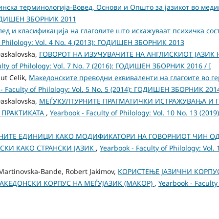
нска терминологија-Вовед, Основи и Општо за јазикот во мед
): ГОДИШЕН ЗБОРНИК 2011
лед и класификација на глаголите што искажуваат психичка сост
of Philology: Vol. 4 No. 4 (2013): ГОДИШЕН ЗБОРНИК 2013
Daskalovska,
ГОВОРОТ НА ИЗУЧУВАЧИТЕ НА АНГЛИСКИОТ ЈАЗИК
ulty of Philology: Vol. 7 No. 7 (2016): ГОДИШЕН ЗБОРНИК 2016 / I
ut Celik,
Македонските преводни еквиваленти на глагоите во ге
- Faculty of Philology: Vol. 5 No. 5 (2014): ГОДИШЕН ЗБОРНИК 201
Daskalovska,
МЕЃУКУЛТУРНИТЕ ПРАГМАТИЧКИ ИСТРАЖУВАЊА И П
 ПРАКТИКАТА
,
Yearbook - Faculty of Philology: Vol. 10 No. 13 (
НИТЕ ЕДИНИЦИ КАКО МОДИФИКАТОРИ НА ГОВОРНИОТ ЧИН ОД
СКИ КАКО СТРАНСКИ ЈАЗИК
,
Yearbook - Faculty of Philology: Vol. 
 Martinovska-Bande, Robert Jakimov,
КОРИСТЕЊЕ ЈАЗИЧНИ КОРПУ
АКЕДОНСКИ КОРПУС НА МЕЃУЈАЗИК (МАКОР)
,
Yearbook - Faculty 