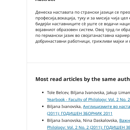
Денеска наставата по странски јазици се прео
професија,вокација, туку и за мисија чија ц
бидејќи наставниците сè уште се водачи наци
војавниот образовен систем. Овој труд ги об
по германски јазик во својатанаставна кариер
добринаставни работници, грижливи мајки и в
Most read articles by the same auth
Tole Belcev, Biljana Ivanovska, Jakup Liman
Yearbook - Faculty of Philology: Vol. 2 N
Biljana Ivanovska,
Англицизмите во наста
(2011): ГОДИШЕН ЗБОРНИК 2011
Biljana Ivanovska, Nina Daskalovska,
Важн
Philology: Vol. 2 No. 2 (2011): ГОДИШЕН