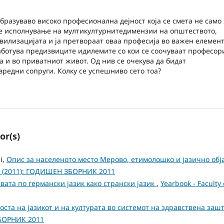
бразуваво високо професионална дејност која се смета не само 
ел е исполнување на мултикултурнитедимензии на општеството,
вилизацијата и ја претвораат оваа професија во важен елемен
работува предизвиците идилемите со кои се соочуваат професор
а и во приватниот живот. Од нив се очекува да бидат
редни сопруги. Колку се успешниво сето тоа?
or(s)
i,
Опис за населеното место Мерово, етимолошко и јазично обј
o. 2 (2011): ГОДИШЕН ЗБОРНИК 2011
вата по германски јазик како странски јазик
,
Yearbook - Faculty 
оста на јазикот и на културата во системот на здравствена заш
 ЗБОРНИК 2011