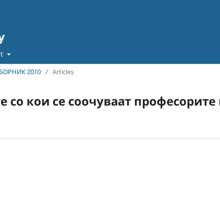
y
ut
 ЗБОРНИК 2010
/
Articles
 со кои се соочуваат професорите