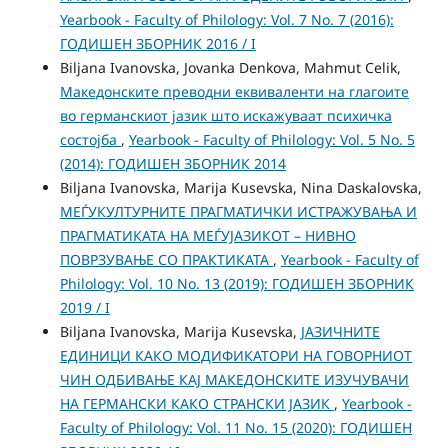
Yearbook - Faculty of Philology: Vol. 7 No. 7 (2016):
ГОДИШЕН ЗБОРНИК 2016 / I
Biljana Ivanovska, Jovanka Denkova, Mahmut Celik,
Македонските преводни еквиваленти на глагоите
во германскиот јазик што искажуваат психичка
состојба
,
Yearbook - Faculty of Philology: Vol. 5 No. 5
(2014): ГОДИШЕН ЗБОРНИК 2014
Biljana Ivanovska, Marija Kusevska, Nina Daskalovska,
МЕЃУКУЛТУРНИТЕ ПРАГМАТИЧКИ ИСТРАЖУВАЊА И
ПРАГМАТИКАТА НА МЕЃУЈАЗИКОТ – НИВНО
ПОВРЗУВАЊЕ СО ПРАКТИКАТА
,
Yearbook - Faculty of
Philology: Vol. 10 No. 13 (2019): ГОДИШЕН ЗБОРНИК
2019 / I
Biljana Ivanovska, Marija Kusevska,
ЈАЗИЧНИТЕ
ЕДИНИЦИ КАКО МОДИФИКАТОРИ НА ГОВОРНИОТ
ЧИН ОДБИВАЊЕ КАЈ МАКЕДОНСКИТЕ ИЗУЧУВАЧИ
НА ГЕРМАНСКИ КАКО СТРАНСКИ ЈАЗИК
,
Yearbook -
Faculty of Philology: Vol. 11 No. 15 (2020): ГОДИШЕН