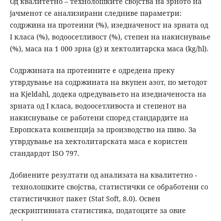
Од квалитетно – технолошките својства на зрното на
јачменот се анализирани следниве параметри:
содржина на протеини (%), изедначеност на зрната од
I класа (%), водоосетливост (%), степен на накиснување
(%), маса на 1 000 зрна (g) и хектолитарска маса (kg/hl).
Содржината на протеините е одредена преку
утврдување на содржината на вкупен азот, по методот
на Kjeldahl, додека одредувањето на изедначеноста на
зрната од I класа, водоосетливоста и степенот на
накиснување се работени според стандардите на
Европската конвенција за производство на пиво. За
утврдување на хектолитарската маса е користен
стандардот ISO 797.
Добиените резултати од анализата на квалитетно -
технолошките својства, статистички се обработени со
статистичкиот пакет (Stat Soft, 8.0). Освен
дескриптивната статистика, податоците за овие