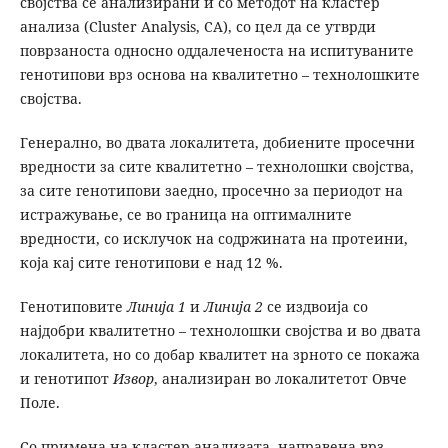
својства се анализирани и со методот на кластер
анализа (Cluster Analysis, CA), со цел да се утврди
поврзаноста односно оддалеченоста на испитуваните
генотипови врз основа на квалитетно – технолошките
својства.
Генерално, во двата локалитета, добиените просечни
вредности за сите квалитетно – технолошки својства,
за сите генотипови заедно, просечно за периодот на
истражување, се во граница на оптималните
вредности, со исклучок на содржината на протеини,
која кај сите генотипови е над 12 %.
Генотиповите
Линија 1
и
Линија 2
се издвоија со
најдобри квалитетно – технолошки својства и во двата
локалитета, но со добар квалитет на зрното се покажа
и генотипот
Извор
, анализиран во локалитетот Овче
Поле.
Со примена на кластер анализата, направена врз