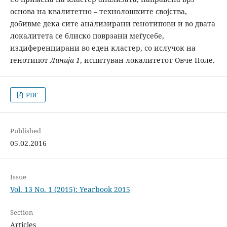
основа на квалитетно – технолошките својства,
добивме дека сите анализирани генотипови и во двата
локалитета се блиско поврзани
меѓусебе,
издиференцирани во еден кластер, со ислучок на
генотипот
Линија 1
, испитуван локалитетот Овче Поле.
PDF
Published
05.02.2016
Issue
Vol. 13 No. 1 (2015): Yearbook 2015
Section
Articles