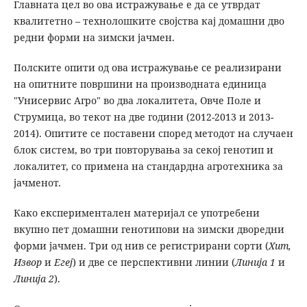
Главната цел во ова истражување е да се утврдат
квалитетно – технолошките својства кај домашни дво
редни форми на зимски јачмен.
Полските опити од ова истражување се реализирани
на опитните површини на производната единица
"Унисервис Агро" во два локалитета, Овче Поле и
Струмица, во текот на две години (2012-2013 и 2013-
2014). Опитите се поставени според методот на случаен
блок систем, во три повторувања за секој генотип и
локалитет, со примена на стандардна агротехника за
јачменот.
Како експериментален материјал се употребени
вкупно пет домашни генотипови на зимски дворедни
форми јачмен. Три од нив се регистрирани сорти (
Хит,
Извор
и
Егеј
) и две се перспективни линии (
Линија 1
и
Линија 2
).