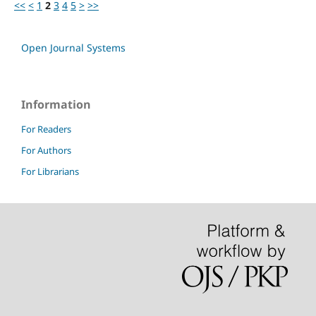
<<
<
1
2
3
4
5
>
>>
Open Journal Systems
Information
For Readers
For Authors
For Librarians